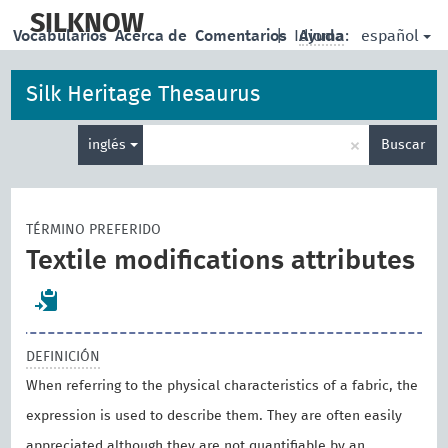
skip
to
SILKNOW
español
Vocabularios
Acerca de
Comentarios
|
Idioma:
Ayuda
main
content
Silk Heritage Thesaurus
Enter
×
inglés
Buscar
search
term
TÉRMINO PREFERIDO
Textile modifications attributes
DEFINICIÓN
When referring to the physical characteristics of a fabric, the
expression is used to describe them. They are often easily
appreciated although they are not quantifiable by an