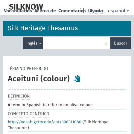
skip
to
SILKNOW
español
Vocabularios
Acerca de
Comentarios
|
Idioma:
Ayuda
main
content
Silk Heritage Thesaurus
Enter
×
inglés
Buscar
search
term
TÉRMINO PREFERIDO
Aceituní (colour)
DEFINICIÓN
A term in Spanish to refer to an olive colour.
CONCEPTO GENÉRICO
http://vocab.getty.edu/aat/300311080
(Silk Heritage
Thesaurus)