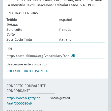
d’Etude des Textiles Anciens, 1963; Gürtler, Max, and W. Kind.
La Industria Textil. Barcelona: Editorial Labor, S.A., 1930.
EN OTRAS LENGUAS
Teñido
español
tintado
Soie cuite
francés
Cuite
Seta Cotta Tinta
italiano
URI
http://data.silknow.org/vocabulary/452
Descargue este concepto:
RDF/XML
TURTLE
JSON-LD
CONCEPTO EQUIVALENTE
CONCORDANTE
vocab.getty.edu
http://vocab.getty.edu
/aat/300053049