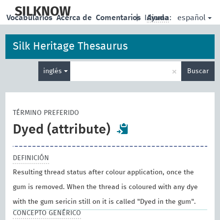
skip
to
SILKNOW
español
Vocabularios
Acerca de
Comentarios
|
Idioma:
Ayuda
main
content
Silk Heritage Thesaurus
Enter
×
inglés
Buscar
search
term
TÉRMINO PREFERIDO
Dyed (attribute)
DEFINICIÓN
Resulting thread status after colour application, once the
gum is removed. When the thread is coloured with any dye
with the gum sericin still on it is called "Dyed in the gum".
CONCEPTO GENÉRICO