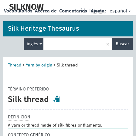
skip
to
SILKNOW
español
Vocabularios
Acerca de
Comentarios
|
Idioma:
Ayuda
main
content
Silk Heritage Thesaurus
Enter
×
inglés
Buscar
search
term
Thread
>
Yarn by origin
>
Silk thread
TÉRMINO PREFERIDO
Silk thread
DEFINICIÓN
A yarn or thread made of silk fibres or filaments.
CONCEPTO GENÉRICO