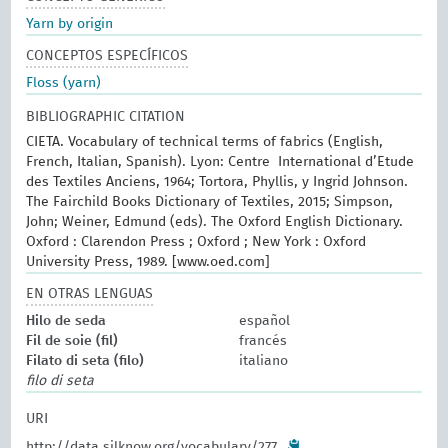
Yarn by origin
CONCEPTOS ESPECÍFICOS
Floss (yarn)
BIBLIOGRAPHIC CITATION
CIETA. Vocabulary of technical terms of fabrics (English,
French, Italian, Spanish). Lyon: Centre International d’Etude
des Textiles Anciens, 1964; Tortora, Phyllis, y Ingrid Johnson.
The Fairchild Books Dictionary of Textiles, 2015; Simpson,
John; Weiner, Edmund (eds). The Oxford English Dictionary.
Oxford : Clarendon Press ; Oxford ; New York : Oxford
University Press, 1989. [www.oed.com]
EN OTRAS LENGUAS
Hilo de seda
español
Fil de soie (fil)
francés
Filato di seta (filo)
italiano
filo di seta
URI
http://data.silknow.org/vocabulary/277