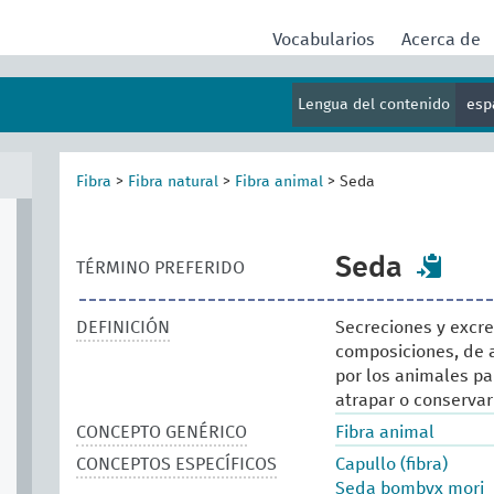
Vocabularios
Acerca de
Lengua del contenido
esp
Fibra
>
Fibra natural
>
Fibra animal
>
Seda
Seda
TÉRMINO PREFERIDO
DEFINICIÓN
Secreciones y excre
composiciones, de ar
por los animales par
atrapar o conservar 
CONCEPTO GENÉRICO
Fibra animal
CONCEPTOS ESPECÍFICOS
Capullo (fibra)
Seda bombyx mori