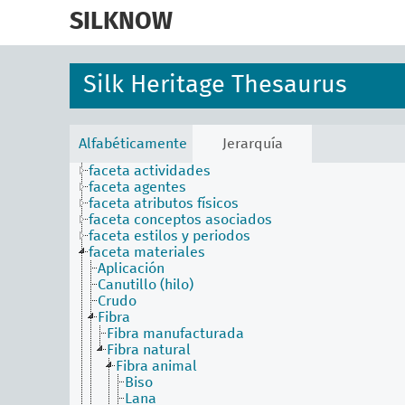
skip
to
SILKNOW
main
content
Silk Heritage Thesaurus
Alfabéticamente
Jerarquía
faceta actividades
faceta agentes
faceta atributos físicos
faceta conceptos asociados
faceta estilos y periodos
faceta materiales
Aplicación
Canutillo (hilo)
Crudo
Fibra
Fibra manufacturada
Fibra natural
Fibra animal
Biso
Lana