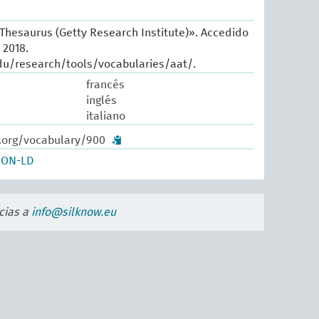
 Thesaurus (Getty Research Institute)». Accedido
 2018.
du/research/tools/vocabularies/aat/.
francés
inglés
italiano
w.org/vocabulary/900
SON-LD
cias a
info@silknow.eu