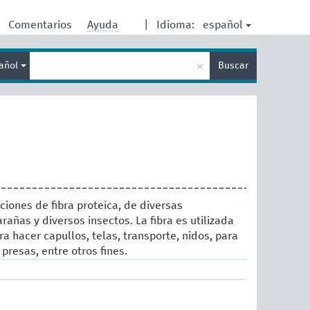
español
Comentarios
Ayuda
|
Idioma:
Enter
×
añol
Buscar
search
term
ciones de fibra proteica, de diversas
añas y diversos insectos. La fibra es utilizada
a hacer capullos, telas, transporte, nidos, para
presas, entre otros fines.