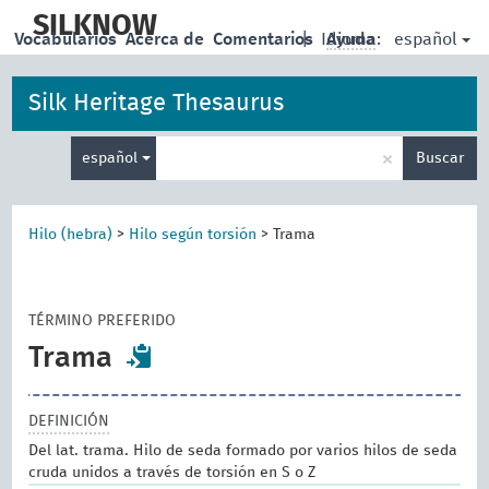
skip
to
SILKNOW
español
Vocabularios
Acerca de
Comentarios
|
Idioma:
Ayuda
main
content
Silk Heritage Thesaurus
Enter
×
español
Buscar
search
term
Hilo (hebra)
>
Hilo según torsión
>
Trama
TÉRMINO PREFERIDO
Trama
DEFINICIÓN
Del lat. trama. Hilo de seda formado por varios hilos de seda
cruda unidos a través de torsión en S o Z