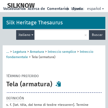
skip
to
SILKNOW
español
Vocabularios
Acerca de
Comentarios
|
Idioma:
Ayuda
main
content
Silk Heritage Thesaurus
Enter
×
italiano
Buscar
search
term
...
>
Legatura
>
Armatura
>
Intreccio semplice
>
Intreccio
fondamentale
>
Tela (armatura)
TÉRMINO PREFERIDO
Tela (armatura)
DEFINICIÓN
s. f. [lat. tēla, dal tema di texĕre «tessere»]. Termine