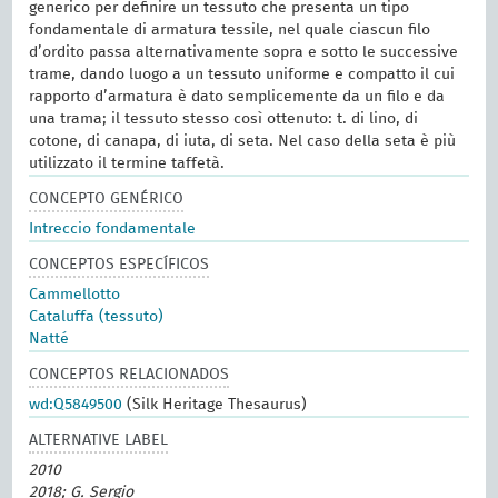
generico per definire un tessuto che presenta un tipo
fondamentale di armatura tessile, nel quale ciascun filo
d’ordito passa alternativamente sopra e sotto le successive
trame, dando luogo a un tessuto uniforme e compatto il cui
rapporto d’armatura è dato semplicemente da un filo e da
una trama; il tessuto stesso così ottenuto: t. di lino, di
cotone, di canapa, di iuta, di seta. Nel caso della seta è più
utilizzato il termine taffetà.
CONCEPTO GENÉRICO
Intreccio fondamentale
CONCEPTOS ESPECÍFICOS
Cammellotto
Cataluffa (tessuto)
Natté
CONCEPTOS RELACIONADOS
wd:Q5849500
(Silk Heritage Thesaurus)
ALTERNATIVE LABEL
2010
2018; G. Sergio