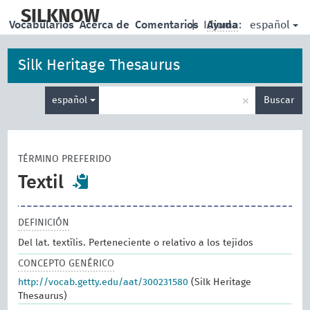
skip
to
SILKNOW
español
Vocabularios
Acerca de
Comentarios
|
Idioma:
Ayuda
main
content
Silk Heritage Thesaurus
Enter
×
español
Buscar
search
term
TÉRMINO PREFERIDO
Textil
DEFINICIÓN
Del lat. textĭlis. Perteneciente o relativo a los tejidos
CONCEPTO GENÉRICO
http://vocab.getty.edu/aat/300231580
(Silk Heritage
Thesaurus)