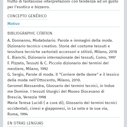
frutto di fantasiose interpretazioni con tendenza ad un gusto
per l'esotico e bizzarro.
CONCEPTO GENÉRICO
Motivo
BIBLIOGRAPHIC CITATION
A. Donnanno, Modabolario. Parole e immagini della moda.
Dizionario tecnico-creativo. Storia del costume tessuti e
tessitura tecniche sartoriali accessori e stilisti, Milano, 2018
E. Bianchi, Dizionario internazionale dei tessuti, Como, 1997
F. Pizzato, Tessuti & C. Piccolo dizionario dei termini del
mestiere, Milano, 1992
G. Sergio, Parole di moda. Il "Corriere delle dame" e il lessico
della moda nell'Ottocento, Milano, 2010.
Geromel Alessandra, Glossario dei termini tecnici, in Indue
me Domine. I tessuti liturgici del Museo Diocesano di
Brescia, Venezia 1998
Maria Teresa Lucidi ( a cura di), Glossario dei termini tecnici
occidentali, cinesi e giapponesi, in La seta e la sua via,
Roma, 1994
EN OTRAS LENGUAS