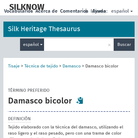
skip
to
SILKNOW
español
Vocabularios
Acerca de
Comentarios
|
Idioma:
Ayuda
main
content
Silk Heritage Thesaurus
Enter
×
español
Buscar
search
term
Tisaje
>
Técnica de tejido
>
Damasco
>
Damasco bicolor
TÉRMINO PREFERIDO
Damasco bicolor
DEFINICIÓN
Tejido elaborado con la técnica del damasco, utilizando el
raso ligero y el raso pesado, pero con una trama de color