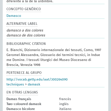
diferente a la de la urdimbre.
CONCEPTO GENÉRICO
Damasco
ALTERNATIVE LABEL
damasco a dos colores
damasco de dos colores
BIBLIOGRAPHIC CITATION
E. Bianchi, Dizionario internazionale dei tessuti, Como, 1997
Geromel Alessandra, Glossario dei termini tecnici, in Indue
me Domine. I tessuti liturgici del Museo Diocesano di
Brescia, Venezia 1998
PERTENECE AL GRUPO
http://vocab.getty.edu/aat/300264090
techniques
>
damask
EN OTRAS LENGUAS
Damas français
francés
Two-coloured damask
inglés
Damasco bicolore
italiano