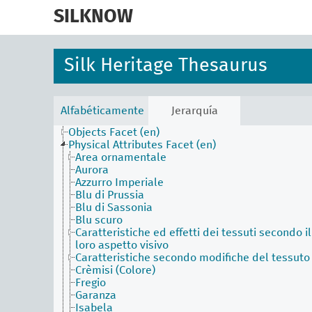
skip
to
SILKNOW
main
content
Silk Heritage Thesaurus
Activities Facet (en)
Agents Facet (en)
Associated Concepts Facet (en)
Alfabéticamente
Jerarquía
Materials Facet (en)
Objects Facet (en)
Physical Attributes Facet (en)
Area ornamentale
Aurora
Azzurro Imperiale
Blu di Prussia
Blu di Sassonia
Blu scuro
Caratteristiche ed effetti dei tessuti secondo il
loro aspetto visivo
Caratteristiche secondo modifiche del tessuto
Crèmisi (Colore)
Fregio
Garanza
Isabela