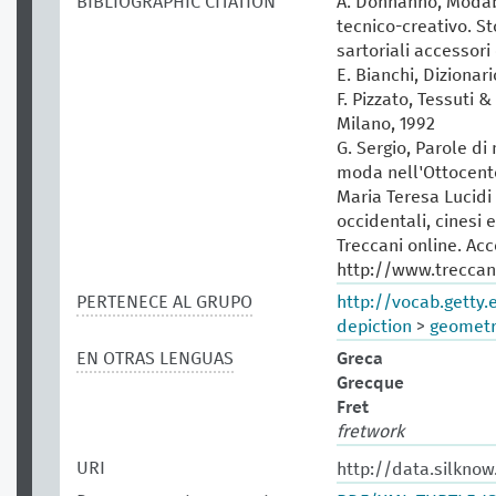
BIBLIOGRAPHIC CITATION
A. Donnanno, Modabo
tecnico-creativo. St
sartoriali accessori 
E. Bianchi, Dizionar
F. Pizzato, Tessuti &
Milano, 1992
G. Sergio, Parole di
moda nell'Ottocento
Maria Teresa Lucidi (
occidentali, cinesi 
Treccani online. Ac
http://www.treccani
PERTENECE AL GRUPO
http://vocab.getty
depiction
>
geometr
EN OTRAS LENGUAS
Greca
Grecque
Fret
fretwork
URI
http://data.silknow