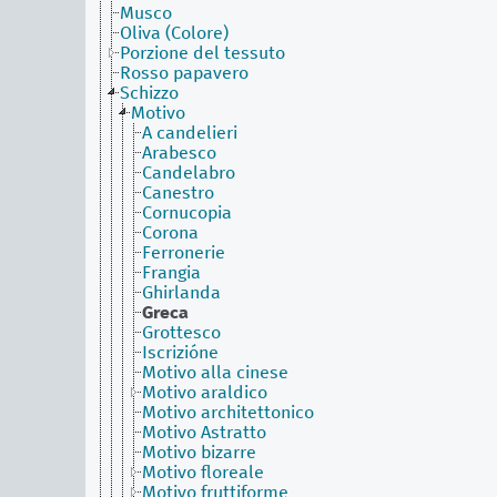
Musco
Oliva (Colore)
Porzione del tessuto
Rosso papavero
Schizzo
Motivo
A candelieri
Arabesco
Candelabro
Canestro
Cornucopia
Corona
Ferronerie
Frangia
Ghirlanda
Greca
Grottesco
Iscrizióne
Motivo alla cinese
Motivo araldico
Motivo architettonico
Motivo Astratto
Motivo bizarre
Motivo floreale
Motivo fruttiforme