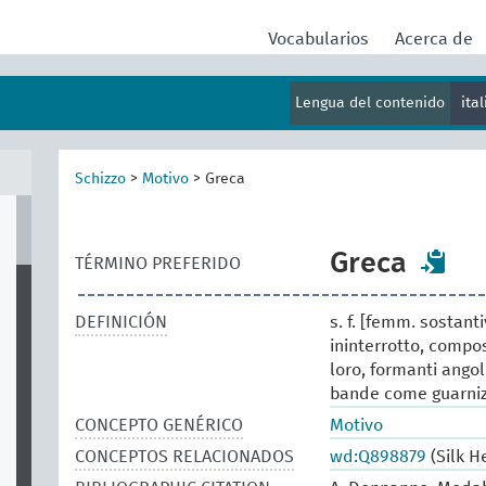
Vocabularios
Acerca de
Lengua del contenido
ita
Schizzo
>
Motivo
>
Greca
Greca
TÉRMINO PREFERIDO
DEFINICIÓN
s. f. [femm. sostant
ininterrotto, compos
loro, formanti angol
bande come guarniz
CONCEPTO GENÉRICO
Motivo
CONCEPTOS RELACIONADOS
wd:Q898879
(Silk H