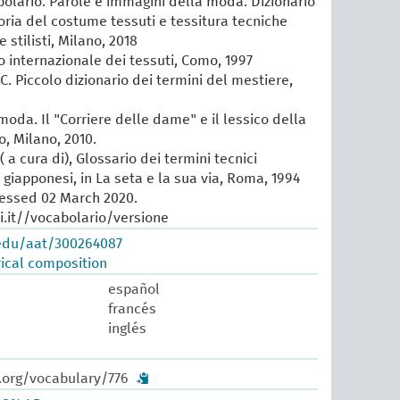
lario. Parole e immagini della moda. Dizionario
oria del costume tessuti e tessitura tecniche
e stilisti, Milano, 2018
io internazionale dei tessuti, Como, 1997
 C. Piccolo dizionario dei termini del mestiere,
 moda. Il "Corriere delle dame" e il lessico della
, Milano, 2010.
 a cura di), Glossario dei termini tecnici
e giapponesi, in La seta e la sua via, Roma, 1994
cessed 02 March 2020.
.it//vocabolario/versione
.edu/aat/300264087
ical composition
español
francés
inglés
.org/vocabulary/776