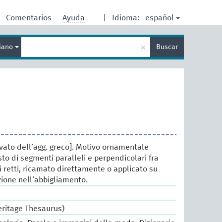
español
Comentarios
Ayuda
|
Idioma:
Enter
×
liano
Buscar
search
term
ivato dell’agg. greco]. Motivo ornamentale
to di segmenti paralleli e perpendicolari fra
i retti, ricamato direttamente o applicato su
ione nell’abbigliamento.
eritage Thesaurus)