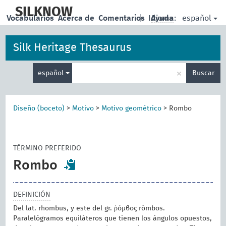
skip
to
SILKNOW
español
Vocabularios
Acerca de
Comentarios
|
Idioma:
Ayuda
main
content
Silk Heritage Thesaurus
Enter
×
español
Buscar
search
term
Diseño (boceto)
>
Motivo
>
Motivo geométrico
>
Rombo
TÉRMINO PREFERIDO
Rombo
DEFINICIÓN
Del lat. rhombus, y este del gr. ῥόμβος rómbos.
Paralelógramos equiláteros que tienen los ángulos opuestos,