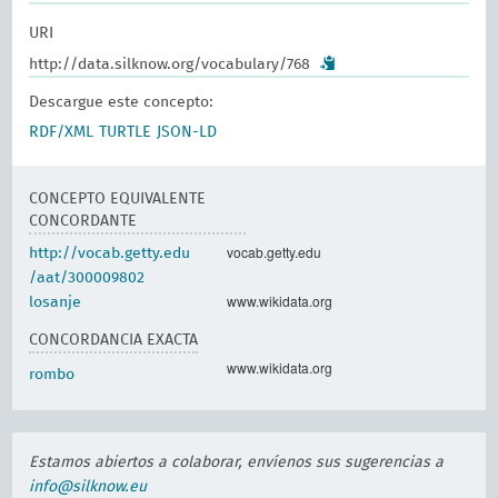
URI
http://data.silknow.org/vocabulary/768
Descargue este concepto:
RDF/XML
TURTLE
JSON-LD
CONCEPTO EQUIVALENTE
CONCORDANTE
vocab.getty.edu
http://vocab.getty.edu
/aat/300009802
www.wikidata.org
losanje
CONCORDANCIA EXACTA
www.wikidata.org
rombo
Estamos abiertos a colaborar, envíenos sus sugerencias a
info@silknow.eu