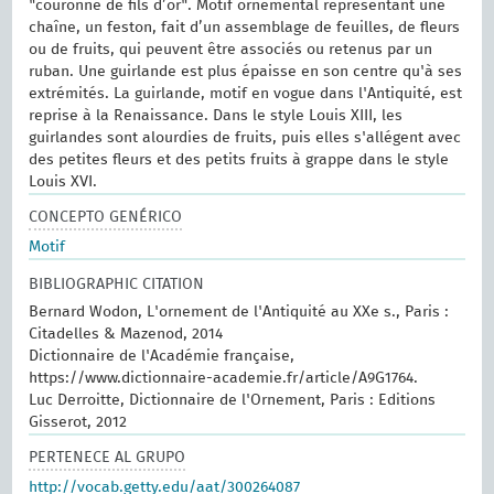
"couronne de fils d’or". Motif ornemental représentant une
chaîne, un feston, fait d’un assemblage de feuilles, de fleurs
ou de fruits, qui peuvent être associés ou retenus par un
ruban. Une guirlande est plus épaisse en son centre qu'à ses
extrémités. La guirlande, motif en vogue dans l'Antiquité, est
reprise à la Renaissance. Dans le style Louis XIII, les
guirlandes sont alourdies de fruits, puis elles s'allégent avec
des petites fleurs et des petits fruits à grappe dans le style
Louis XVI.
CONCEPTO GENÉRICO
Motif
BIBLIOGRAPHIC CITATION
Bernard Wodon, L'ornement de l'Antiquité au XXe s., Paris :
Citadelles & Mazenod, 2014
Dictionnaire de l'Académie française,
https://www.dictionnaire-academie.fr/article/A9G1764.
Luc Derroitte, Dictionnaire de l'Ornement, Paris : Editions
Gisserot, 2012
PERTENECE AL GRUPO
http://vocab.getty.edu/aat/300264087