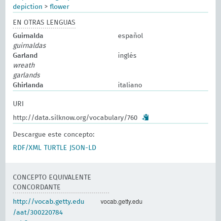
depiction
>
flower
EN OTRAS LENGUAS
Guirnalda
español
guirnaldas
Garland
inglés
wreath
garlands
Ghirlanda
italiano
URI
http://data.silknow.org/vocabulary/760
Descargue este concepto:
RDF/XML
TURTLE
JSON-LD
CONCEPTO EQUIVALENTE
CONCORDANTE
vocab.getty.edu
http://vocab.getty.edu
/aat/300220784