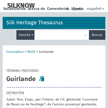
skip
to
SILKNOW
español
Vocabularios
Acerca de
Comentarios
|
Idioma:
Ayuda
main
content
Silk Heritage Thesaurus
Enter
×
francés
Buscar
search
term
Conception
>
Motif
>
Guirlande
TÉRMINO PREFERIDO
Guirlande
DEFINICIÓN
Subst. fém. Empr., par l’interm. de l’it. ghirlanda "couronne
de fleurs ou de feuillage", de l’ancien provençal guirlanda,