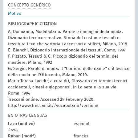
CONCEPTO GENÉRICO
Motivo
BIBLIOGRAPHIC CITATION
A. Donnanno, Modabolario. Parole e immagini della moda.
Dizionario tecnico-creativo. Storia del costume tessuti e
tessitura tecniche sartoriali accessori e stilisti, Milano, 2018
E. Bianchi, Dizionario internazionale dei tessuti, Como, 1997
F. Pizzato, Tessuti & C. Piccolo dizionario dei termini del
mestiere, Milano, 1992
G. Sergio, Parole di moda. Il "Corriere delle dame" e il lessico
della moda nell'Ottocento, Milano, 2010.
Maria Teresa Lucidi ( a cura di), Glossario dei termini tecnici
occidentali, cinesi e giapponesi, in La seta e la sua via,
Roma, 1994
Treccani online. Accessed 29 February 2020.
http://www.treccani.it//vocabolario/versione
EN OTRAS LENGUAS
Lazo (motivo)
español
lazos
Ruban (motif)
francés