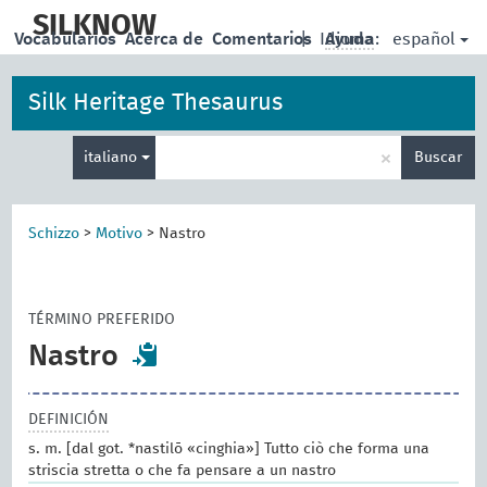
skip
to
SILKNOW
español
Vocabularios
Acerca de
Comentarios
|
Idioma:
Ayuda
main
content
Silk Heritage Thesaurus
Enter
×
italiano
Buscar
search
term
Schizzo
>
Motivo
>
Nastro
TÉRMINO PREFERIDO
Nastro
DEFINICIÓN
s. m. [dal got. *nastilō «cinghia»] Tutto ciò che forma una
striscia stretta o che fa pensare a un nastro