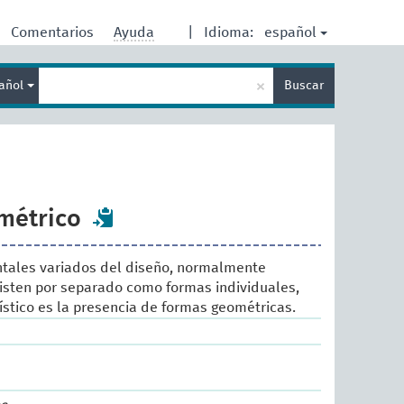
español
Comentarios
Ayuda
|
Idioma:
Enter
×
añol
Buscar
search
term
métrico
ales variados del diseño, normalmente
isten por separado como formas individuales,
ístico es la presencia de formas geométricas.