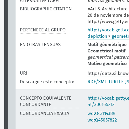
ALTERNATIVE LABEL
motivos geométrico
BIBLIOGRAPHIC CITATION
«Art & Architecture
20 de noviembre de
http://www.getty.e
PERTENECE AL GRUPO
http://vocab.getty
depiction
>
geometr
EN OTRAS LENGUAS
Motif géométrique
Geometrical motif
geometrical patter
Motivo geometrico
URI
http://data.silknow
Descargue este concepto:
RDF/XML
TURTLE
J
CONCEPTO EQUIVALENTE
http://vocab.getty
CONCORDANTE
at/300165213
CONCORDANCIA EXACTA
wd:Q43114389
wd:Q45057822