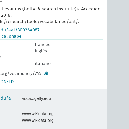
s
 Thesaurus (Getty Research Institute)». Accedido
 2018.
du/research/tools/vocabularies/aat/.
.edu/aat/300264087
ical shape
francés
inglés
n
italiano
.org/vocabulary/745
SON-LD
vocab.getty.edu
.edu/a
www.wikidata.org
www.wikidata.org