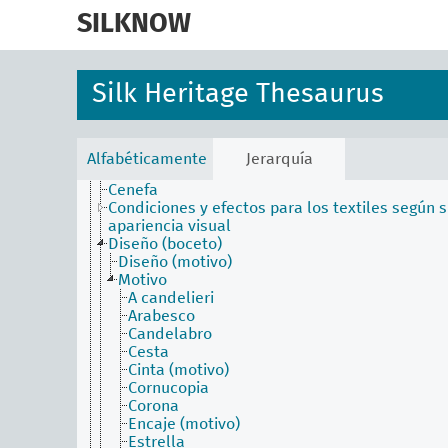
skip
faceta atributos físicos
to
SILKNOW
Aceituní (color)
main
Área de tejido
content
Área ornamental
Atributos según las modificaciones de los
Silk Heritage Thesaurus
textiles
Aurora (color)
Azul de Prusia
Azul de Sajonia
Alfabéticamente
Jerarquía
Carmesí (color)
Cenefa
Condiciones y efectos para los textiles según 
apariencia visual
Diseño (boceto)
Diseño (motivo)
Motivo
A candelieri
Arabesco
Candelabro
Cesta
Cinta (motivo)
Cornucopia
Corona
Encaje (motivo)
Estrella