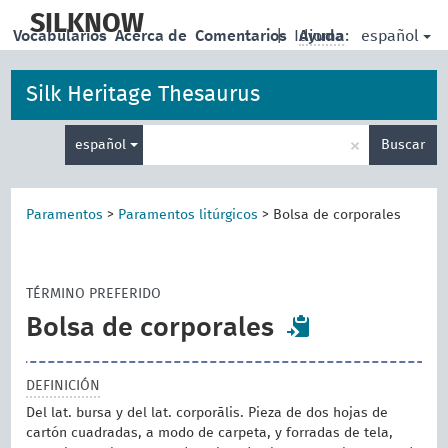
skip
to
SILKNOW
español
Vocabularios
Acerca de
Comentarios
|
Idioma:
Ayuda
main
content
Silk Heritage Thesaurus
Enter
×
español
Buscar
search
term
Paramentos
>
Paramentos litúrgicos
>
Bolsa de corporales
TÉRMINO PREFERIDO
Bolsa de corporales
DEFINICIÓN
Del lat. bursa y del lat. corporālis. Pieza de dos hojas de
cartón cuadradas, a modo de carpeta, y forradas de tela,