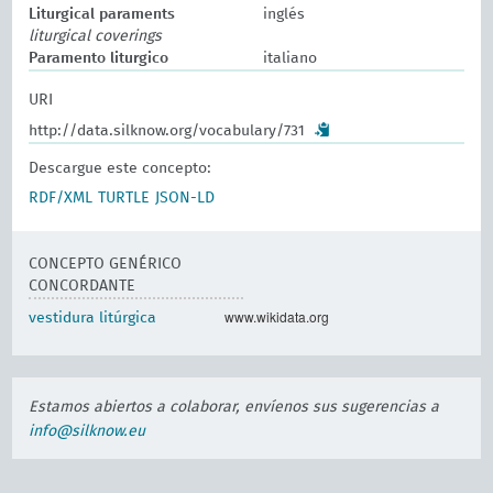
Liturgical paraments
inglés
liturgical coverings
Paramento liturgico
italiano
URI
http://data.silknow.org/vocabulary/731
Descargue este concepto:
RDF/XML
TURTLE
JSON-LD
CONCEPTO GENÉRICO
CONCORDANTE
www.wikidata.org
vestidura litúrgica
Estamos abiertos a colaborar, envíenos sus sugerencias a
info@silknow.eu