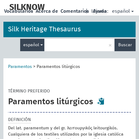
skip
to
SILKNOW
español
Vocabularios
Acerca de
Comentarios
|
Idioma:
Ayuda
main
content
Silk Heritage Thesaurus
Enter
×
español
Buscar
search
term
Paramentos
>
Paramentos litúrgicos
TÉRMINO PREFERIDO
Paramentos litúrgicos
DEFINICIÓN
Del lat. paramentum y del gr. λειτουργικός leitourgikós.
Cualquiera de los textiles utilizados por la iglesia católica