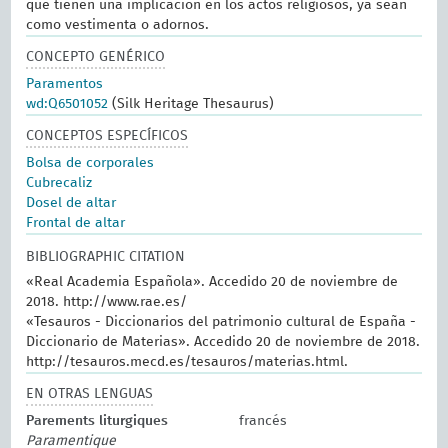
que tienen una implicación en los actos religiosos, ya sean
como vestimenta o adornos.
CONCEPTO GENÉRICO
Paramentos
wd:Q6501052
(Silk Heritage Thesaurus)
CONCEPTOS ESPECÍFICOS
Bolsa de corporales
Cubrecaliz
Dosel de altar
Frontal de altar
BIBLIOGRAPHIC CITATION
«Real Academia Española». Accedido 20 de noviembre de
2018. http://www.rae.es/
«Tesauros - Diccionarios del patrimonio cultural de España -
Diccionario de Materias». Accedido 20 de noviembre de 2018.
http://tesauros.mecd.es/tesauros/materias.html.
EN OTRAS LENGUAS
Parements liturgiques
francés
Paramentique