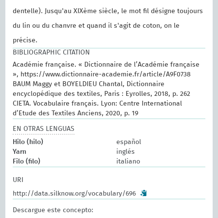
dentelle). Jusqu'au XIXème siècle, le mot fil désigne toujours
du lin ou du chanvre et quand il s'agit de coton, on le
précise.
BIBLIOGRAPHIC CITATION
Académie française. « Dictionnaire de l’Académie française
», https://www.dictionnaire-academie.fr/article/A9F0738
BAUM Maggy et BOYELDIEU Chantal, Dictionnaire
encyclopédique des textiles, Paris : Eyrolles, 2018, p. 262
CIETA. Vocabulaire français. Lyon: Centre International
d’Etude des Textiles Anciens, 2020, p. 19
EN OTRAS LENGUAS
Hilo (hilo)
español
Yarn
inglés
Filo (filo)
italiano
URI
http://data.silknow.org/vocabulary/696
Descargue este concepto: