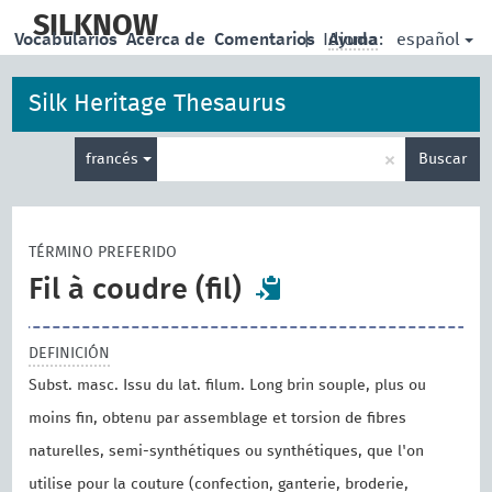
skip
to
SILKNOW
español
Vocabularios
Acerca de
Comentarios
|
Idioma:
Ayuda
main
content
Silk Heritage Thesaurus
Enter
×
francés
Buscar
search
term
TÉRMINO PREFERIDO
Fil à coudre (fil)
DEFINICIÓN
Subst. masc. Issu du lat. filum. Long brin souple, plus ou
moins fin, obtenu par assemblage et torsion de fibres
naturelles, semi-synthétiques ou synthétiques, que l'on
utilise pour la couture (confection, ganterie, broderie,