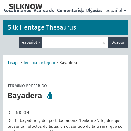
skip
to
SILKNOW
español
Vocabularios
Acerca de
Comentarios
|
Idioma:
Ayuda
main
content
Silk Heritage Thesaurus
Enter
×
español
Buscar
search
term
Tisaje
>
Técnica de tejido
>
Bayadera
TÉRMINO PREFERIDO
Bayadera
DEFINICIÓN
Del fr. bayadère y del port. bailadeira 'bailarina'. Tejidos que
presentan efectos de listas en el sentido de la trama, que se