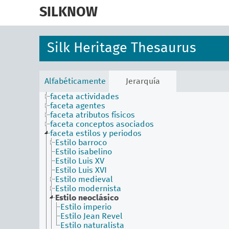
skip
to
SILKNOW
main
content
Silk Heritage Thesaurus
Alfabéticamente
Jerarquía
faceta actividades
faceta agentes
faceta atributos físicos
faceta conceptos asociados
faceta estilos y periodos
Estilo barroco
Estilo isabelino
Estilo Luis XV
Estilo Luis XVI
Estilo medieval
Estilo modernista
Estilo neoclásico
Estilo imperio
Estilo Jean Revel
Estilo naturalista