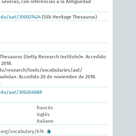
o severas, con referencias a la Antiguedad
.edu/aat/300021424
(Silk Heritage Thesaurus)
 Thesaurus (Getty Research Institute)». Accedido
 2018.
du/research/tools/vocabularies/aat/
añola». Accedido 20 de noviembre de 2018.
.
.edu/aat/300264088
francés
inglés
italiano
.org/vocabulary/674