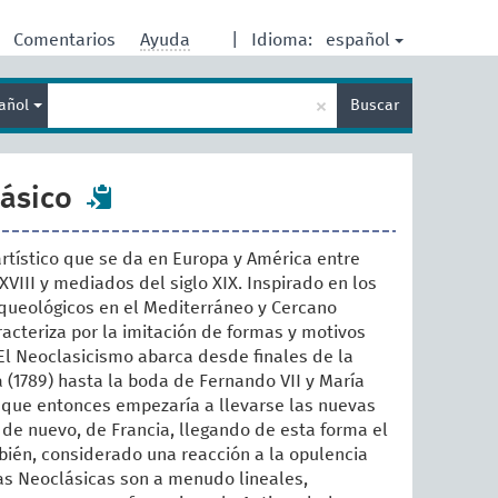
español
Comentarios
Ayuda
|
Idioma:
Enter
×
añol
Buscar
search
term
lásico
 artístico que se da en Europa y América entre
XVIII y mediados del siglo XIX. Inspirado en los
queológicos en el Mediterráneo y Cercano
racteriza por la imitación de formas y motivos
El Neoclasicismo abarca desde finales de la
 (1789) hasta la boda de Fernando VII y María
ya que entonces empezaría a llevarse las nuevas
de nuevo, de Francia, llegando de esta forma el
ién, considerado una reacción a la opulencia
as Neoclásicas son a menudo lineales,