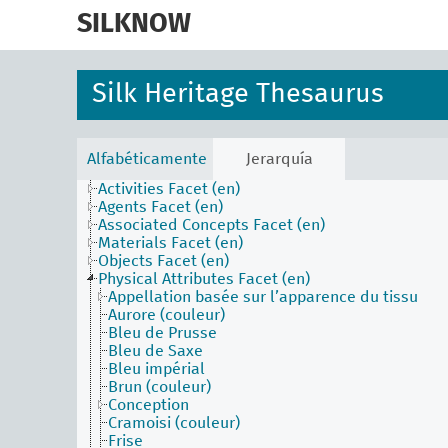
skip
to
SILKNOW
main
content
Silk Heritage Thesaurus
Alfabéticamente
Jerarquía
Activities Facet (en)
Agents Facet (en)
Associated Concepts Facet (en)
Materials Facet (en)
Objects Facet (en)
Physical Attributes Facet (en)
Appellation basée sur l’apparence du tissu
Aurore (couleur)
Bleu de Prusse
Bleu de Saxe
Bleu impérial
Brun (couleur)
Conception
Cramoisi (couleur)
Frise