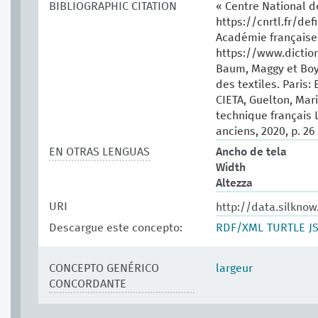
BIBLIOGRAPHIC CITATION
« Centre National d
https://cnrtl.fr/defi
Académie française.
https://www.dictio
Baum, Maggy et Boy
des textiles. Paris: 
CIETA, Guelton, Mari
technique français 
anciens, 2020, p. 26
EN OTRAS LENGUAS
Ancho de tela
Width
Altezza
URI
http://data.silkno
Descargue este concepto:
RDF/XML
TURTLE
J
CONCEPTO GENÉRICO
largeur
CONCORDANTE