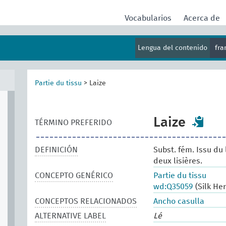
Vocabularios
Acerca de
Lengua del contenido
fr
Partie du tissu
>
Laize
Laize
TÉRMINO PREFERIDO
DEFINICIÓN
Subst. fém. Issu du 
deux lisières.
CONCEPTO GENÉRICO
Partie du tissu
wd:Q35059
(Silk He
CONCEPTOS RELACIONADOS
Ancho casulla
ALTERNATIVE LABEL
Lé