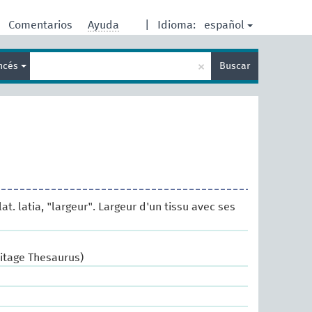
español
Comentarios
Ayuda
|
Idioma:
Enter
×
ancés
Buscar
search
term
lat. latia, "largeur". Largeur d'un tissu avec ses
ritage Thesaurus)