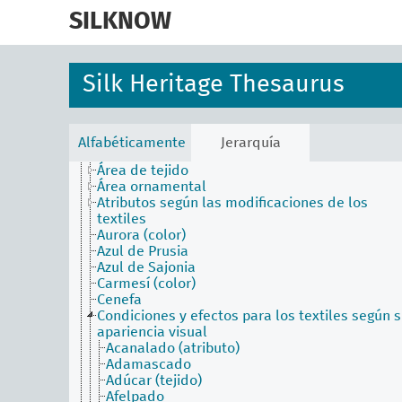
skip
to
SILKNOW
main
content
Silk Heritage Thesaurus
faceta actividades
faceta agentes
faceta atributos físicos
Alfabéticamente
Jerarquía
Aceituní (color)
Área de tejido
Área ornamental
Atributos según las modificaciones de los
textiles
Aurora (color)
Azul de Prusia
Azul de Sajonia
Carmesí (color)
Cenefa
Condiciones y efectos para los textiles según 
apariencia visual
Acanalado (atributo)
Adamascado
Adúcar (tejido)
Afelpado