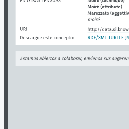
EN OTRAS LENGUAS
Moiré (technique)
Moiré (attribute)
Marezzato (aggettiv
moiré
URI
http://data.silkno
Descargue este concepto:
RDF/XML
TURTLE
J
Estamos abiertos a colaborar, envíenos sus sugeren