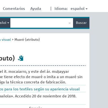
español
Comentarios
Ayuda
|
Idioma:
Enter
×
añol
Buscar
search
term
a visual
>
Muaré (atributo)
buto)
del it. mocaiarro, y este del ár. muẖayyar
que tiene efecto de muaré o imita a un muaré sin
ga la técnica concreta de fabricación.
s para los textiles según su apariencia visual
añola». Accedido 20 de noviembre de 2018.