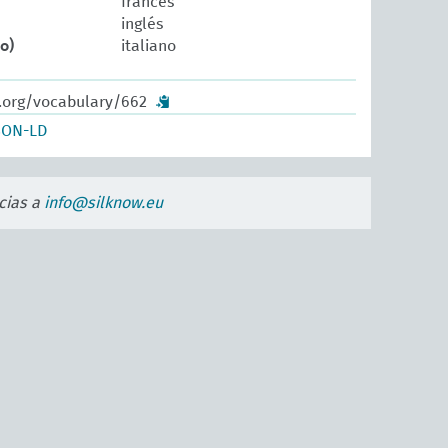
francés
inglés
o)
italiano
w.org/vocabulary/662
SON-LD
cias a
info@silknow.eu