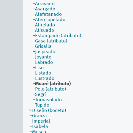
Arrasado
Asargado
Atafetanado
Aterciopelado
Atirelado
Atisuado
Estampado (atributo)
Gasa (atributo)
Grisalla
Jaspeado
Joyante
Labrado
Liso
Listado
Lustrado
Muaré (atributo)
Pelo (atributo)
Segrí
Tornasolado
Tupido
Diseño (boceto)
Granza
Imperial
Isabela
Musco