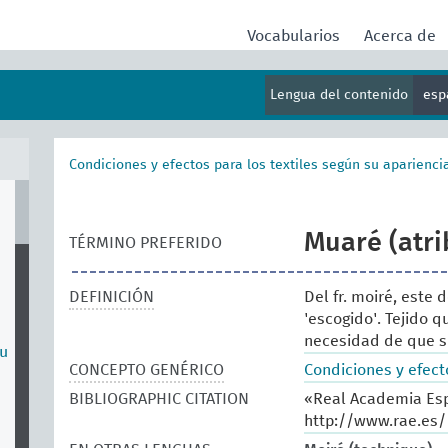
Vocabularios
Acerca de
Lengua del contenido
esp
Condiciones y efectos para los textiles según su aparienci
Muaré (atri
TÉRMINO PREFERIDO
DEFINICIÓN
Del fr. moiré, este 
'escogido'. Tejido 
necesidad de que si
su
CONCEPTO GENÉRICO
Condiciones y efecto
BIBLIOGRAPHIC CITATION
«Real Academia Esp
http://www.rae.es/