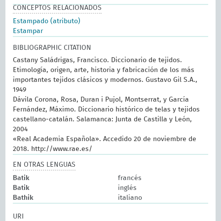
CONCEPTOS RELACIONADOS
Estampado (atributo)
Estampar
BIBLIOGRAPHIC CITATION
Castany Saládrigas, Francisco. Diccionario de tejidos.
Etimología, origen, arte, historia y fabricación de los más
importantes tejidos clásicos y modernos. Gustavo Gil S.A.,
1949
Dávila Corona, Rosa, Duran i Pujol, Montserrat, y García
Fernández, Máximo. Diccionario histórico de telas y tejidos
castellano-catalán. Salamanca: Junta de Castilla y León,
2004
«Real Academia Española». Accedido 20 de noviembre de
2018. http://www.rae.es/
EN OTRAS LENGUAS
Batik
francés
Batik
inglés
Bathik
italiano
URI