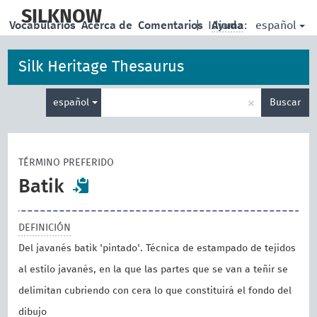
skip
to
SILKNOW
español
Vocabularios
Acerca de
Comentarios
|
Idioma:
Ayuda
main
content
Silk Heritage Thesaurus
Enter
×
español
Buscar
search
term
TÉRMINO PREFERIDO
Batik
DEFINICIÓN
Del javanés batik 'pintado'. Técnica de estampado de tejidos
al estilo javanés, en la que las partes que se van a teñir se
delimitan cubriendo con cera lo que constituirá el fondo del
dibujo