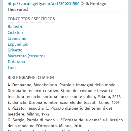
http://vocab.getty.edu/aat/300231580
(Silk Heritage
Thesaurus)
CONCEPTOS ESPECÍFICOS
Balastri
Ciclaton
Cremisino
Espumillón
Grisetta
Marezzato (tessuto)
Tarlatana
Tiraz
BIBLIOGRAPHIC CITATION
A. Donnanno, Modabolario. Parole e immagini della moda.
Dizionario tecnico-creativo. Storia del costume tessuti e
tessitura tecniche sartoriali accessori e stilisti, Milano, 2018
E. Bianchi, Dizionario internazionale dei tessuti, Como, 1997
F. Pizzato, Tessuti & C. Piccolo dizionario dei termini del
mestiere, Milano, 1992
G. Sergio, Parole di moda. Il "Corriere delle dame" e il lessico
della moda nell'Ottocento, Milano, 2010.