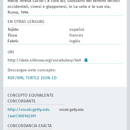
Maria Teresa Lucidi ( a cura di), Glossario dei termini tecnici
occidentali, cinesi e giapponesi, in La seta e la sua via,
Roma, 1994
EN OTRAS LENGUAS
Tejido
español
Tissu
francés
Fabric
inglés
URI
http://data.silknow.org/vocabulary/649
Descargue este concepto:
RDF/XML
TURTLE
JSON-LD
CONCEPTO EQUIVALENTE
CONCORDANTE
vocab.getty.edu
http://vocab.getty.edu
/aat/300162391
CONCORDANCIA EXACTA