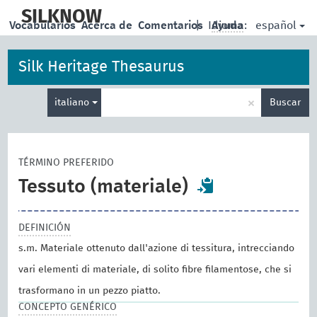
skip
to
SILKNOW
español
Vocabularios
Acerca de
Comentarios
|
Idioma:
Ayuda
main
content
Silk Heritage Thesaurus
Enter
×
italiano
Buscar
search
term
TÉRMINO PREFERIDO
Tessuto (materiale)
DEFINICIÓN
s.m. Materiale ottenuto dall'azione di tessitura, intrecciando
vari elementi di materiale, di solito fibre filamentose, che si
trasformano in un pezzo piatto.
CONCEPTO GENÉRICO