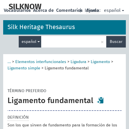
skip
to
SILKNOW
español
Vocabularios
Acerca de
Comentarios
|
Idioma:
Ayuda
main
content
Silk Heritage Thesaurus
Enter
×
español
Buscar
search
term
...
>
Elementos interfuncionales
>
Ligadura
>
Ligamento
>
Ligamento simple
>
Ligamento fundamental
TÉRMINO PREFERIDO
Ligamento fundamental
DEFINICIÓN
Son los que sirven de fundamento para la formación de los