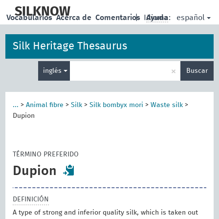
skip
to
SILKNOW
español
Vocabularios
Acerca de
Comentarios
|
Idioma:
Ayuda
main
content
Silk Heritage Thesaurus
Enter
×
inglés
Buscar
search
term
...
>
Animal fibre
>
Silk
>
Silk bombyx mori
>
Waste silk
>
Dupion
TÉRMINO PREFERIDO
Dupion
DEFINICIÓN
A type of strong and inferior quality silk, which is taken out