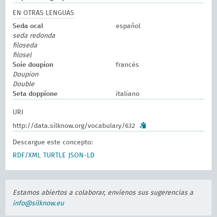
EN OTRAS LENGUAS
Seda ocal
español
seda redonda
filoseda
filosel
Soie doupion
francés
Doupion
Double
Seta doppione
italiano
URI
http://data.silknow.org/vocabulary/632
Descargue este concepto:
RDF/XML
TURTLE
JSON-LD
Estamos abiertos a colaborar, envíenos sus sugerencias a
info@silknow.eu