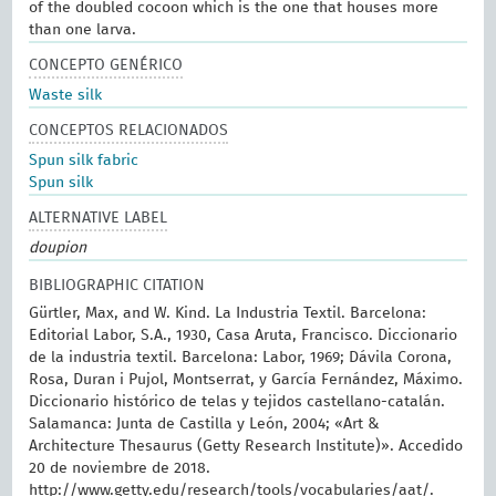
of the doubled cocoon which is the one that houses more
than one larva.
CONCEPTO GENÉRICO
Waste silk
CONCEPTOS RELACIONADOS
Spun silk fabric
Spun silk
ALTERNATIVE LABEL
doupion
BIBLIOGRAPHIC CITATION
Gürtler, Max, and W. Kind. La Industria Textil. Barcelona:
Editorial Labor, S.A., 1930, Casa Aruta, Francisco. Diccionario
de la industria textil. Barcelona: Labor, 1969; Dávila Corona,
Rosa, Duran i Pujol, Montserrat, y García Fernández, Máximo.
Diccionario histórico de telas y tejidos castellano-catalán.
Salamanca: Junta de Castilla y León, 2004; «Art &
Architecture Thesaurus (Getty Research Institute)». Accedido
20 de noviembre de 2018.
http://www.getty.edu/research/tools/vocabularies/aat/.