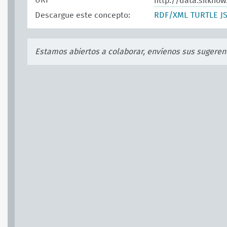
URI
http://data.silknow
Descargue este concepto:
RDF/XML
TURTLE
J
Estamos abiertos a colaborar, envíenos sus sugeren