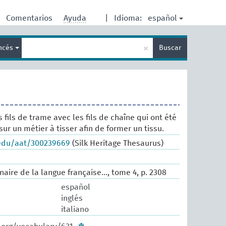
español
Comentarios
Ayuda
|
Idioma:
Enter
×
ancés
Buscar
search
term
es fils de trame avec les fils de chaîne qui ont été
ur un métier à tisser afin de former un tissu.
.edu/aat/300239669
(Silk Heritage Thesaurus)
nnaire de la langue française..., tome 4, p. 2308
español
inglés
italiano