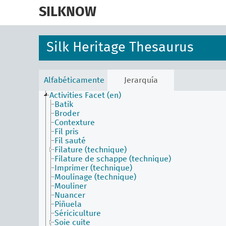
skip
to
SILKNOW
main
content
Silk Heritage Thesaurus
Alfabéticamente
Jerarquía
Activities Facet (en)
Batik
Broder
Contexture
Fil pris
Fil sauté
Filature (technique)
Filature de schappe (technique)
Imprimer (technique)
Moulinage (technique)
Mouliner
Nuancer
Piñuela
Sériciculture
Soie cuite