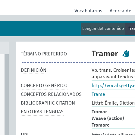
Vocabularios
Acerca de
Lengua del contenido
fr
Tramer
TÉRMINO PREFERIDO
DEFINICIÓN
Vb. trans. Croiser l
auparavant tendus s
CONCEPTO GENÉRICO
http://vocab.getty
CONCEPTOS RELACIONADOS
Trame
BIBLIOGRAPHIC CITATION
Littré Émile, Dictio
EN OTRAS LENGUAS
Tramar
Weave (action)
Tramare