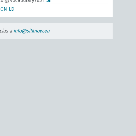
.org/vocabulary/631
SON-LD
cias a
info@silknow.eu