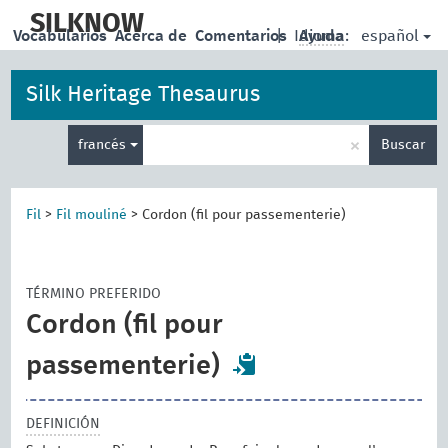
skip
to
SILKNOW
español
Vocabularios
Acerca de
Comentarios
|
Idioma:
Ayuda
main
content
Silk Heritage Thesaurus
Enter
×
francés
Buscar
search
term
Fil
>
Fil mouliné
>
Cordon (fil pour passementerie)
TÉRMINO PREFERIDO
Cordon (fil pour
passementerie)
DEFINICIÓN