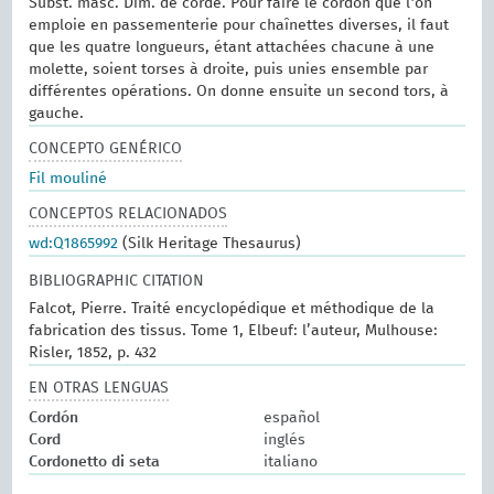
Subst. masc. Dim. de corde. Pour faire le cordon que l'on
emploie en passementerie pour chaînettes diverses, il faut
que les quatre longueurs, étant attachées chacune à une
molette, soient torses à droite, puis unies ensemble par
différentes opérations. On donne ensuite un second tors, à
gauche.
CONCEPTO GENÉRICO
Fil mouliné
CONCEPTOS RELACIONADOS
wd:Q1865992
(Silk Heritage Thesaurus)
BIBLIOGRAPHIC CITATION
Falcot, Pierre. Traité encyclopédique et méthodique de la
fabrication des tissus. Tome 1, Elbeuf: l’auteur, Mulhouse:
Risler, 1852, p. 432
EN OTRAS LENGUAS
Cordón
español
Cord
inglés
Cordonetto di seta
italiano