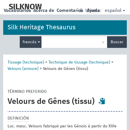
skip
to
SILKNOW
español
Vocabularios
Acerca de
Comentarios
|
Idioma:
Ayuda
main
content
Silk Heritage Thesaurus
Enter
×
francés
Buscar
search
term
Tissage (technique)
>
Technique de tissage (technique)
>
Velours (armure)
>
Velours de Gênes (tissu)
TÉRMINO PREFERIDO
Velours de Gênes (tissu)
DEFINICIÓN
Loc. masc. Velours fabriqué par les Gênois à partir du XVIe