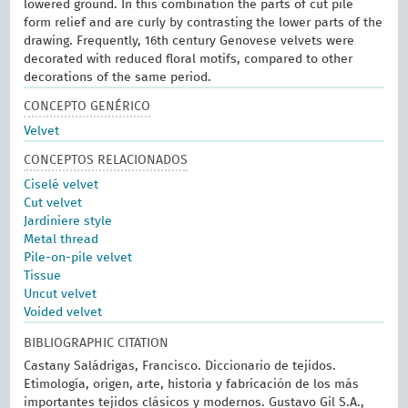
lowered ground. In this combination the parts of cut pile
form relief and are curly by contrasting the lower parts of the
drawing. Frequently, 16th century Genovese velvets were
decorated with reduced floral motifs, compared to other
decorations of the same period.
CONCEPTO GENÉRICO
Velvet
CONCEPTOS RELACIONADOS
Ciselé velvet
Cut velvet
Jardiniere style
Metal thread
Pile-on-pile velvet
Tissue
Uncut velvet
Voided velvet
BIBLIOGRAPHIC CITATION
Castany Saládrigas, Francisco. Diccionario de tejidos.
Etimología, origen, arte, historia y fabricación de los más
importantes tejidos clásicos y modernos. Gustavo Gil S.A.,