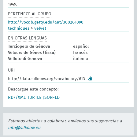
1949.
PERTENECE AL GRUPO
http://vocab.getty.edu/aat/300264090
techniques
>
velvet
EN OTRAS LENGUAS
Terciopelo de Génova
español
Velours de Gênes (tissu)
francés
Velluto di Genova
italiano
URI
http://data.silknow.org/vocabulary/613
Descargue este concepto:
RDF/XML
TURTLE
JSON-LD
Estamos abiertos a colaborar, envíenos sus sugerencias a
info@silknow.eu