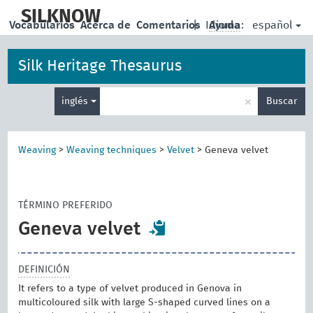
skip
to
SILKNOW
español
Vocabularios
Acerca de
Comentarios
|
Idioma:
Ayuda
main
content
Silk Heritage Thesaurus
Enter
×
inglés
Buscar
search
term
Weaving
>
Weaving techniques
>
Velvet
>
Geneva velvet
TÉRMINO PREFERIDO
Geneva velvet
DEFINICIÓN
It refers to a type of velvet produced in Genova in
multicoloured silk with large S-shaped curved lines on a