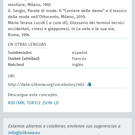
mestiere, Milano, 1992
G. Sergio, Parole di moda. Il "Corriere delle dame" e il lessico
della moda nell'Ottocento, Milano, 2010.
Maria Teresa Lucidi ( a cura di), Glossario dei termini tecnici
occidentali, cinesi e giapponesi, in La seta e la sua via,
Roma, 1994
EN OTRAS LENGUAS
Sombreados
español
Ombré (attribut)
francés
Hatched
inglés
URI
http://data.silknow.org/vocabulary/602
Descargue este concepto:
RDF/XML
TURTLE
JSON-LD
Estamos abiertos a colaborar, envíenos sus sugerencias a
info@silknow.eu