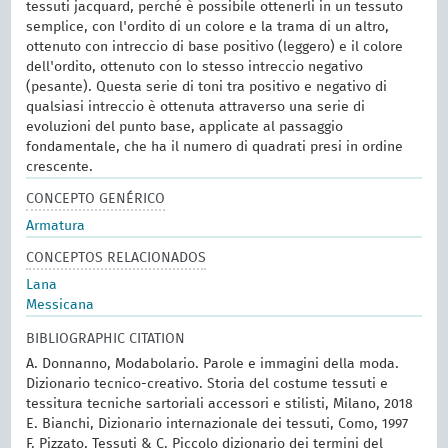
tessuti jacquard, perché è possibile ottenerli in un tessuto
semplice, con l'ordito di un colore e la trama di un altro,
ottenuto con intreccio di base positivo (leggero) e il colore
dell'ordito, ottenuto con lo stesso intreccio negativo
(pesante). Questa serie di toni tra positivo e negativo di
qualsiasi intreccio è ottenuta attraverso una serie di
evoluzioni del punto base, applicate al passaggio
fondamentale, che ha il numero di quadrati presi in ordine
crescente.
CONCEPTO GENÉRICO
Armatura
CONCEPTOS RELACIONADOS
Lana
Messicana
BIBLIOGRAPHIC CITATION
A. Donnanno, Modabolario. Parole e immagini della moda.
Dizionario tecnico-creativo. Storia del costume tessuti e
tessitura tecniche sartoriali accessori e stilisti, Milano, 2018
E. Bianchi, Dizionario internazionale dei tessuti, Como, 1997
F. Pizzato, Tessuti & C. Piccolo dizionario dei termini del