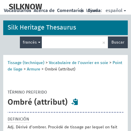
skip
to
SILKNOW
español
Vocabularios
Acerca de
Comentarios
|
Idioma:
Ayuda
main
content
Silk Heritage Thesaurus
Enter
×
francés
Buscar
search
term
Tissage (technique)
>
Vocabulaire de l'ouvrier en soie
>
Point
de liage
>
Armure
>
Ombré (attribut)
TÉRMINO PREFERIDO
Ombré (attribut)
DEFINICIÓN
Adj. Dérivé d'ombrer. Procédé de tissage par lequel on fait