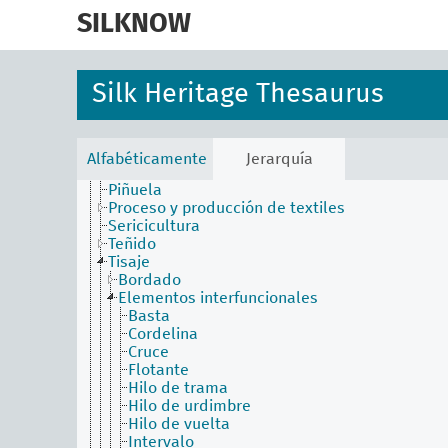
skip
Batido de la seda
to
SILKNOW
Batik
main
Bordar
content
Contextura
Dejado
Silk Heritage Thesaurus
Estampar
Hilatura (hilo discontinuo)
Hilatura (técnica)
Matizado (técnica)
Alfabéticamente
Jerarquía
Molinar
Piñuela
Proceso y producción de textiles
Sericicultura
Teñido
Tisaje
Bordado
Elementos interfuncionales
Basta
Cordelina
Cruce
Flotante
Hilo de trama
Hilo de urdimbre
Hilo de vuelta
Intervalo