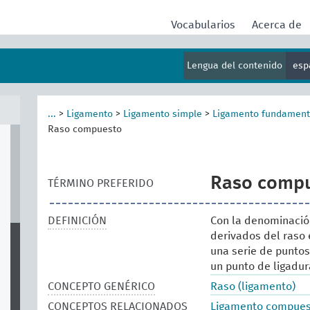
Vocabularios
Acerca de
Lengua del contenido
esp
...
>
Ligamento
>
Ligamento simple
>
Ligamento fundament
Raso compuesto
Raso comp
TÉRMINO PREFERIDO
DEFINICIÓN
Con la denominació
derivados del raso
una serie de punto
un punto de ligadura
CONCEPTO GENÉRICO
Raso (ligamento)
CONCEPTOS RELACIONADOS
Ligamento compue