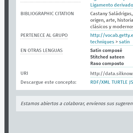
Ligamento derivad
BIBLIOGRAPHIC CITATION
Castany Saládrigas, 
origen, arte, histor
clásicos y modernos.
PERTENECE AL GRUPO
http://vocab.getty
techniques
>
satin
EN OTRAS LENGUAS
Satin composé
Stitched sateen
Raso composto
URI
http://data.silknow
Descargue este concepto:
RDF/XML
TURTLE
J
Estamos abiertos a colaborar, envíenos sus sugeren