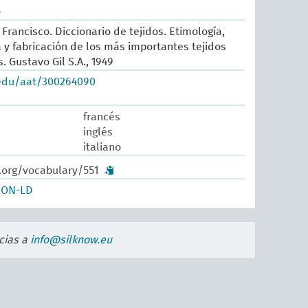
o
Francisco. Diccionario de tejidos. Etimología,
ia y fabricación de los más importantes tejidos
 Gustavo Gil S.A., 1949
.edu/aat/300264090
francés
inglés
italiano
.org/vocabulary/551
SON-LD
cias a
info@silknow.eu