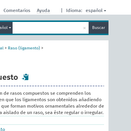
español
Comentarios
Ayuda
|
Idioma:
Enter
×
añol
Buscar
search
term
al
>
Raso (ligamento)
>
uesto
n de rasos compuestos se comprenden los
 en que los ligamentos son obtenidos añadiendo
s que forman motivos ornamentales alrededor de
 aislado de un raso, sea éste regular o irregular.
sto