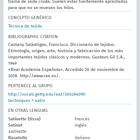
trama de seda cruda. Suelen estar fuertemente aprestados
para que no se muevan los hilos.
CONCEPTO GENÉRICO
Técnica de tejido
BIBLIOGRAPHIC CITATION
Castany Saládrigas, Francisco. Diccionario de tejidos.
Etimología, origen, arte, historia y fabricación de los más
importantes tejidos clásicos y modernos. Gustavo Gil S.A.,
1949
«Real Academia Española». Accedido 20 de noviembre de
2018. http://www.rae.es/.
PERTENECE AL GRUPO
http://vocab.getty.edu/aat/300264090
techniques
>
satin
EN OTRAS LENGUAS
Satinette (tissu)
francés
Satinet
inglés
satinette
Rasatello
italiano