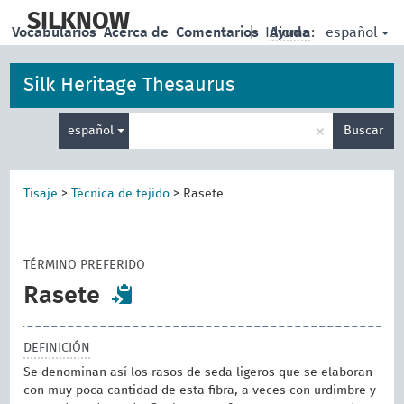
skip
to
SILKNOW
español
Vocabularios
Acerca de
Comentarios
|
Idioma:
Ayuda
main
content
Silk Heritage Thesaurus
Enter
×
español
Buscar
search
term
Tisaje
>
Técnica de tejido
>
Rasete
TÉRMINO PREFERIDO
Rasete
DEFINICIÓN
Se denominan así los rasos de seda ligeros que se elaboran
con muy poca cantidad de esta fibra, a veces con urdimbre y