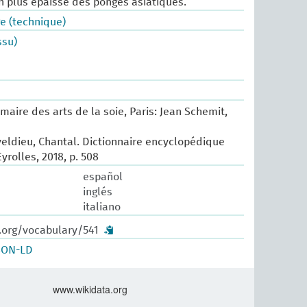
on plus épaisse des pongés asiatiques.
e (technique)
ssu)
maire des arts de la soie, Paris: Jean Schemit,
eldieu, Chantal. Dictionnaire encyclopédique
Eyrolles, 2018, p. 508
español
inglés
italiano
.org/vocabulary/541
SON-LD
www.wikidata.org