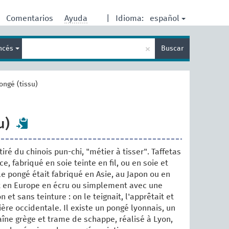
español
Comentarios
Ayuda
|
Idioma:
Enter
×
ancés
Buscar
search
term
ongé (tissu)
u)
tiré du chinois pun-chi, "métier à tisser". Taffetas
e, fabriqué en soie teinte en fil, ou en soie et
le pongé était fabriqué en Asie, au Japon ou en
ait en Europe en écru ou simplement avec une
 et sans teinture : on le teignait, l'apprêtait et
nière occidentale. Il existe un pongé lyonnais, un
aîne grège et trame de schappe, réalisé à Lyon,