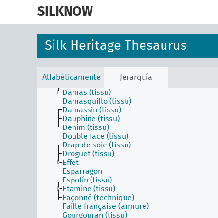
skip
Capichola (tissu)
to
SILKNOW
Ceinture
main
Cendal (tissu)
content
Chamarrure
Changeant (tissu)
Silk Heritage Thesaurus
Chaul
Chiffon (tissu)
Côte
Crêpe (tissu)
Alfabéticamente
Jerarquía
Cristaline (tissu)
Damas (tissu)
Damasquillo (tissu)
Damassin (tissu)
Dauphine (tissu)
Denim (tissu)
Double face (tissu)
Drap de soie (tissu)
Droguet (tissu)
Effet
Esparragon
Espolín (tissu)
Etamine (tissu)
Façonné (technique)
Faille française (armure)
Gourgouran (tissu)