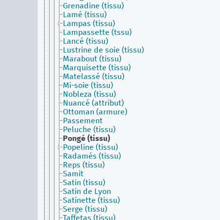
Grenadine (tissu)
Lamé (tissu)
Lampas (tissu)
Lampassette (tssu)
Lancé (tissu)
Lustrine de soie (tissu)
Marabout (tissu)
Marquisette (tissu)
Matelassé (tissu)
Mi-soie (tissu)
Nobleza (tissu)
Nuancé (attribut)
Ottoman (armure)
Passement
Peluche (tissu)
Pongé (tissu)
Popeline (tissu)
Radamés (tissu)
Reps (tissu)
Samit
Satin (tissu)
Satin de Lyon
Satinette (tissu)
Serge (tissu)
Taffetas (tissu)