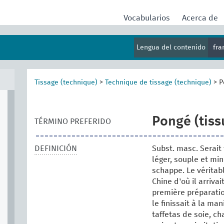
Vocabularios
Acerca de
Lengua del contenido
fr
Tissage (technique)
>
Technique de tissage (technique)
>
P
Pongé (tiss
TÉRMINO PREFERIDO
DEFINICIÓN
Subst. masc. Serait 
léger, souple et minc
schappe. Le véritab
Chine d'où il arriv
première préparation
le finissait à la ma
taffetas de soie, ch