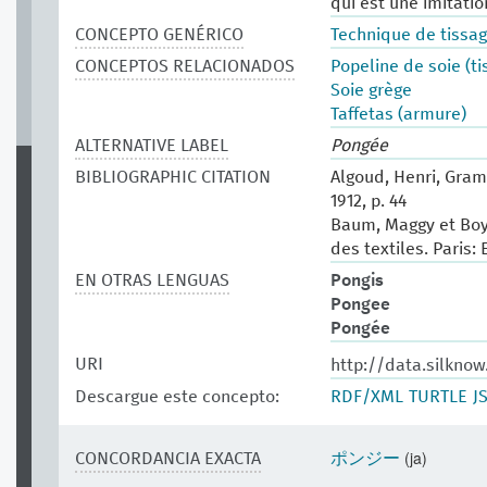
qui est une imitati
CONCEPTO GENÉRICO
Technique de tissag
CONCEPTOS RELACIONADOS
Popeline de soie (ti
Soie grège
Taffetas (armure)
ALTERNATIVE LABEL
Pongée
BIBLIOGRAPHIC CITATION
Algoud, Henri, Gram
1912, p. 44
Baum, Maggy et Boy
des textiles. Paris: 
EN OTRAS LENGUAS
Pongis
Pongee
Pongée
URI
http://data.silknow
Descargue este concepto:
RDF/XML
TURTLE
J
(ja)
CONCORDANCIA EXACTA
ポンジー