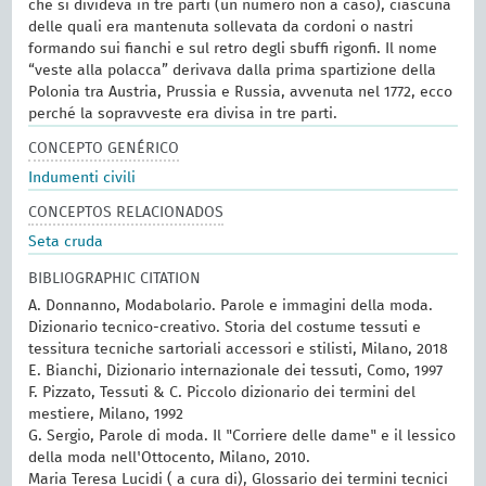
che si divideva in tre parti (un numero non a caso), ciascuna
delle quali era mantenuta sollevata da cordoni o nastri
formando sui fianchi e sul retro degli sbuffi rigonfi. Il nome
“veste alla polacca” derivava dalla prima spartizione della
Polonia tra Austria, Prussia e Russia, avvenuta nel 1772, ecco
perché la sopravveste era divisa in tre parti.
CONCEPTO GENÉRICO
Indumenti civili
CONCEPTOS RELACIONADOS
Seta cruda
BIBLIOGRAPHIC CITATION
A. Donnanno, Modabolario. Parole e immagini della moda.
Dizionario tecnico-creativo. Storia del costume tessuti e
tessitura tecniche sartoriali accessori e stilisti, Milano, 2018
E. Bianchi, Dizionario internazionale dei tessuti, Como, 1997
F. Pizzato, Tessuti & C. Piccolo dizionario dei termini del
mestiere, Milano, 1992
G. Sergio, Parole di moda. Il "Corriere delle dame" e il lessico
della moda nell'Ottocento, Milano, 2010.
Maria Teresa Lucidi ( a cura di), Glossario dei termini tecnici