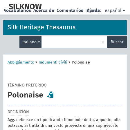
skip
to
SILKNOW
español
Vocabularios
Acerca de
Comentarios
|
Idioma:
Ayuda
main
content
Silk Heritage Thesaurus
Enter
×
italiano
Buscar
search
term
Abbigliamento
>
Indumenti civili
>
Polonaise
TÉRMINO PREFERIDO
Polonaise
DEFINICIÓN
Agg. definisce un tipo di abito femminile detto, appunto, alla
polacca. Si tratta di una veste provvista di una sopravveste