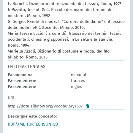
E. Bianchi, Dizionario internazionale dei tessuti, Como, 1997
F. Pizzato, Tessuti & C. Piccolo dizionario dei termini del
mestiere, Milano, 1992
G. Sergio, Parole di moda. Il "Corriere delle dame" e il lessico
della moda nell'Ottocento, Milano, 2010.
Maria Teresa Lucidi ( a cura di), Glossario dei termini tecnici
occidentali, cinesi e giapponesi, in La seta e la sua via,
Roma, 1994
Mariella Azzali, Dizionario di costume e moda, dal filo
all'abito, Roma, 2015.
EN OTRAS LENGUAS
Pasamanería
español
Passementerie
francés
Passementerie
inglés
URI
http://data.silknow.org/vocabulary/537
Descargue este concepto:
RDF/XML
TURTLE
JSON-LD