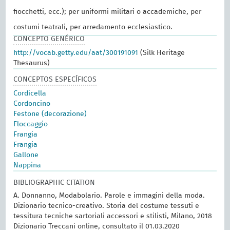
fiocchetti, ecc.); per uniformi militari o accademiche, per
costumi teatrali, per arredamento ecclesiastico.
CONCEPTO GENÉRICO
http://vocab.getty.edu/aat/300191091
(Silk Heritage
Thesaurus)
CONCEPTOS ESPECÍFICOS
Cordicella
Cordoncino
Festone (decorazione)
Floccaggio
Frangia
Frangia
Gallone
Nappina
BIBLIOGRAPHIC CITATION
A. Donnanno, Modabolario. Parole e immagini della moda.
Dizionario tecnico-creativo. Storia del costume tessuti e
tessitura tecniche sartoriali accessori e stilisti, Milano, 2018
Dizionario Treccani online, consultato il 01.03.2020