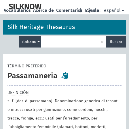
skip
to
SILKNOW
español
Vocabularios
Acerca de
Comentarios
|
Idioma:
Ayuda
main
content
Silk Heritage Thesaurus
Enter
×
italiano
Buscar
search
term
TÉRMINO PREFERIDO
Passamaneria
DEFINICIÓN
s. f. [der. di passamano]. Denominazione generica di tessuti
e intrecci usati per guarnizione, come cordoni, fiocchi,
trecce, frange, ecc.: usati per l’arredamento, per
l’abbigliamento femminile (alamari, bottoni, merletti,