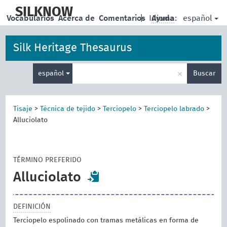
skip
to
SILKNOW
español
Vocabularios
Acerca de
Comentarios
|
Idioma:
Ayuda
main
content
Silk Heritage Thesaurus
Enter
×
español
Buscar
search
term
Tisaje
>
Técnica de tejido
>
Terciopelo
>
Terciopelo labrado
>
Alluciolato
TÉRMINO PREFERIDO
Alluciolato
DEFINICIÓN
Terciopelo espolinado con tramas metálicas en forma de