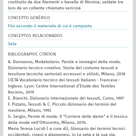
costituito da due filamenti o bavelle di fibroina, saldate tra
loro da un collante chiamato sericina
CONCEPTO GENÉRICO
Filo secondo il materiale di cui è composto
CONCEPTOS RELACIONADOS
Seta
BIBLIOGRAPHIC CITATION
A. Donnanno, Modabolario. Parole e immagini della moda.
Dizionario tecnico-creativo. Storia del costume tessuti e
tessitura tecniche sartoriali accessori e stilisti, Milano, 2018
CIETA Vocabolario tecnico dei tessuti Italiano - Francese -
Inglese. Lyon: Centre International d’Etude des Textiles
Anciens, 2019
E. Bianchi, Dizionario internazionale dei tessuti, Como, 1997
F. Pizzato, Tessuti & C. Piccolo dizionario dei termini del
mestiere, Milano, 1992
G. Sergio, Parole di moda. Il "Corriere delle dame" e il lessico
della moda nell'Ottocento, Milano, 2010.
Maria Teresa Lucidi ( a cura di), Glossario dei termini tecnici
occidentali, cinesi e giapponesi, in La seta e la sua via,