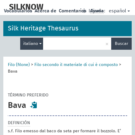
skip
to
SILKNOW
español
Vocabularios
Acerca de
Comentarios
|
Idioma:
Ayuda
main
content
Silk Heritage Thesaurus
Enter
×
italiano
Buscar
search
term
Filo (filone)
>
Filo secondo il materiale di cui è composto
>
Bava
TÉRMINO PREFERIDO
Bava
DEFINICIÓN
s.f. Filo emesso dal baco da seta per formare il bozzolo. E’