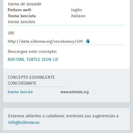
trama de lanzado
Pattern weft
inglés
Trama lanciata
italiano
trame lancées
URI
http://data.silknow.org/vocabulary/470
Descargue este concepto:
RDF/XML
TURTLE
JSON-LD
CONCEPTO EQUIVALENTE
CONCORDANTE
www.wikidata.org
trame lancée
Estamos abiertos a colaborar, envíenos sus sugerencias a
info@silknow.eu