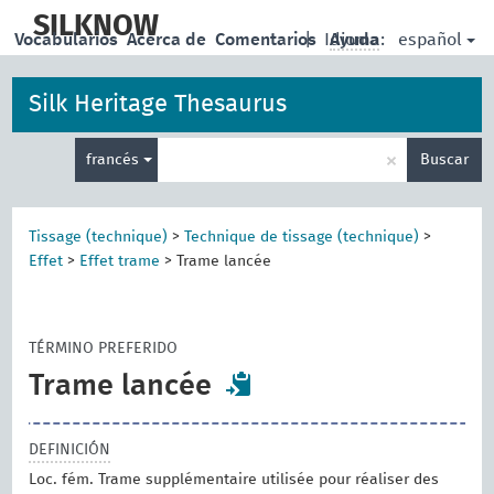
skip
to
SILKNOW
español
Vocabularios
Acerca de
Comentarios
|
Idioma:
Ayuda
main
content
Silk Heritage Thesaurus
Enter
×
francés
Buscar
search
term
Tissage (technique)
>
Technique de tissage (technique)
>
Effet
>
Effet trame
>
Trame lancée
TÉRMINO PREFERIDO
Trame lancée
DEFINICIÓN
Loc. fém. Trame supplémentaire utilisée pour réaliser des