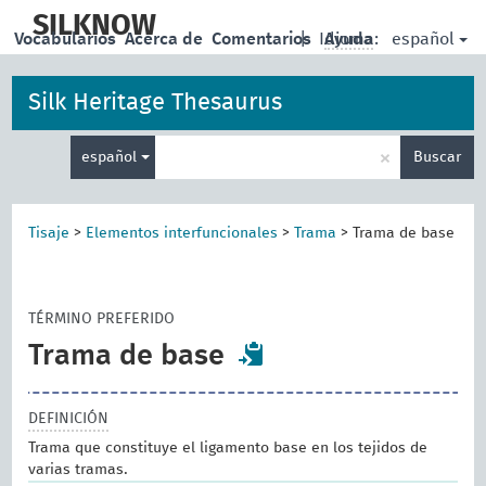
skip
to
SILKNOW
español
Vocabularios
Acerca de
Comentarios
|
Idioma:
Ayuda
main
content
Silk Heritage Thesaurus
Enter
×
español
Buscar
search
term
Tisaje
>
Elementos interfuncionales
>
Trama
>
Trama de base
TÉRMINO PREFERIDO
Trama de base
DEFINICIÓN
Trama que constituye el ligamento base en los tejidos de
varias tramas.