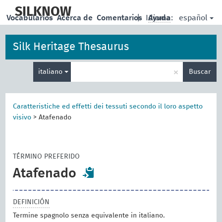
skip
to
SILKNOW
español
Vocabularios
Acerca de
Comentarios
|
Idioma:
Ayuda
main
content
Silk Heritage Thesaurus
Enter
×
italiano
Buscar
search
term
Caratteristiche ed effetti dei tessuti secondo il loro aspetto
visivo
>
Atafenado
TÉRMINO PREFERIDO
Atafenado
DEFINICIÓN
Termine spagnolo senza equivalente in italiano.