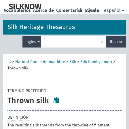
skip
to
SILKNOW
español
Vocabularios
Acerca de
Comentarios
|
Idioma:
Ayuda
main
content
Silk Heritage Thesaurus
Enter
×
inglés
Buscar
search
term
...
>
Natural fibre
>
Animal fibre
>
Silk
>
Silk bombyx mori
>
Thrown silk
TÉRMINO PREFERIDO
Thrown silk
DEFINICIÓN
The resulting silk threads from the throwing of filament