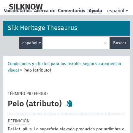
skip
to
SILKNOW
español
Vocabularios
Acerca de
Comentarios
|
Idioma:
Ayuda
main
content
Silk Heritage Thesaurus
Enter
×
español
Buscar
search
term
Condiciones y efectos para los textiles según su apariencia
visual
>
Pelo (atributo)
TÉRMINO PREFERIDO
Pelo (atributo)
DEFINICIÓN
Del lat. pilus. La superficie elevada producida por urdimbre o