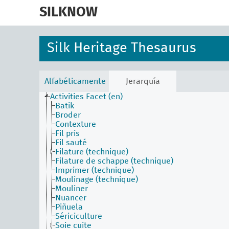
skip
to
SILKNOW
main
content
Silk Heritage Thesaurus
Alfabéticamente
Jerarquía
Activities Facet (en)
Batik
Broder
Contexture
Fil pris
Fil sauté
Filature (technique)
Filature de schappe (technique)
Imprimer (technique)
Moulinage (technique)
Mouliner
Nuancer
Piñuela
Sériciculture
Soie cuite