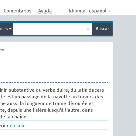
español
Comentarios
Ayuda
|
Idioma:
Enter
×
ancés
Buscar
search
term
ite
inin substantivé du verbe duire, du latin ducere
te est un passage de la navette au travers des
igne aussi la longueur de trame déroulée et
te, depuis une lisière jusqu'à l'autre, dans
de la chaîne.
rier en soie