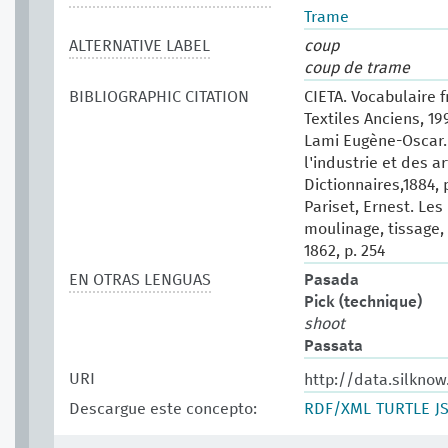
Trame
ALTERNATIVE LABEL
coup
coup de trame
BIBLIOGRAPHIC CITATION
CIETA. Vocabulaire 
Textiles Anciens, 199
Lami Eugène-Oscar.
l'industrie et des ar
Dictionnaires,1884, p
Pariset, Ernest. Les 
moulinage, tissage, t
1862, p. 254
EN OTRAS LENGUAS
Pasada
Pick (technique)
shoot
Passata
URI
http://data.silkno
Descargue este concepto:
RDF/XML
TURTLE
J