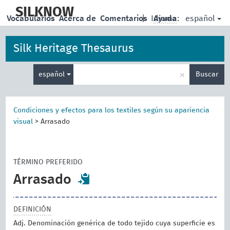
skip
to
SILKNOW
español
Vocabularios
Acerca de
Comentarios
|
Idioma:
Ayuda
main
content
Silk Heritage Thesaurus
Enter
×
español
Buscar
search
term
Condiciones y efectos para los textiles según su apariencia
visual
>
Arrasado
TÉRMINO PREFERIDO
Arrasado
DEFINICIÓN
Adj. Denominación genérica de todo tejido cuya superficie es