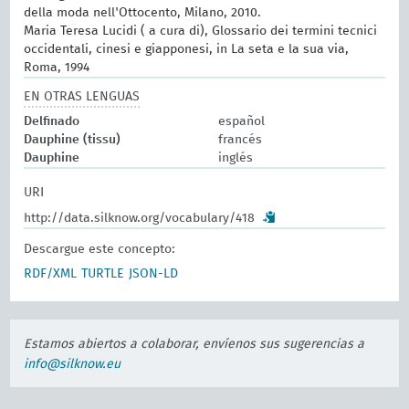
della moda nell'Ottocento, Milano, 2010.
Maria Teresa Lucidi ( a cura di), Glossario dei termini tecnici
occidentali, cinesi e giapponesi, in La seta e la sua via,
Roma, 1994
EN OTRAS LENGUAS
Delfinado
español
Dauphine (tissu)
francés
Dauphine
inglés
URI
http://data.silknow.org/vocabulary/418
Descargue este concepto:
RDF/XML
TURTLE
JSON-LD
Estamos abiertos a colaborar, envíenos sus sugerencias a
info@silknow.eu