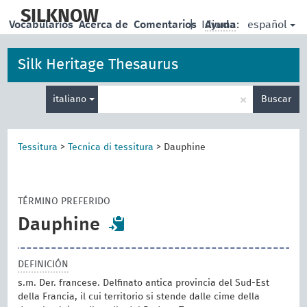
skip
to
SILKNOW
español
Vocabularios
Acerca de
Comentarios
|
Idioma:
Ayuda
main
content
Silk Heritage Thesaurus
Enter
×
italiano
Buscar
search
term
Tessitura
>
Tecnica di tessitura
>
Dauphine
TÉRMINO PREFERIDO
Dauphine
DEFINICIÓN
s.m. Der. francese. Delfinato antica provincia del Sud-Est
della Francia, il cui territorio si stende dalle cime della