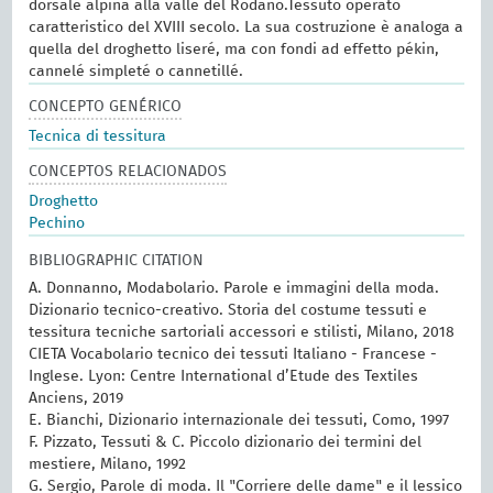
dorsale alpina alla valle del Rodano.Tessuto operato
caratteristico del XVIII secolo. La sua costruzione è analoga a
quella del droghetto liseré, ma con fondi ad effetto pékin,
cannelé simpleté o cannetillé.
CONCEPTO GENÉRICO
Tecnica di tessitura
CONCEPTOS RELACIONADOS
Droghetto
Pechino
BIBLIOGRAPHIC CITATION
A. Donnanno, Modabolario. Parole e immagini della moda.
Dizionario tecnico-creativo. Storia del costume tessuti e
tessitura tecniche sartoriali accessori e stilisti, Milano, 2018
CIETA Vocabolario tecnico dei tessuti Italiano - Francese -
Inglese. Lyon: Centre International d’Etude des Textiles
Anciens, 2019
E. Bianchi, Dizionario internazionale dei tessuti, Como, 1997
F. Pizzato, Tessuti & C. Piccolo dizionario dei termini del
mestiere, Milano, 1992
G. Sergio, Parole di moda. Il "Corriere delle dame" e il lessico