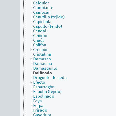
Calquier
Cambiante
Camocán
Canutillo (tejido)
Capichola
Capullo (tejido)
Cendal
Ceñidor
Chaúl
Chiffon
Crespón
Cristalina
Damasco
Damasina
Damasquillo
Delfinado
Droguete de seda
Efecto
Esparragón
Espolín (tejido)
Espolinado
Faya
Felpa
Frisado
Gayadura