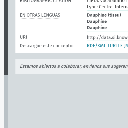
BIBLIOGRAPHIC CITATION
CIETA. vocabulario T
Lyon: Centre Intern
EN OTRAS LENGUAS
Dauphine (tissu)
Dauphine
Dauphine
URI
http://data.silknow
Descargue este concepto:
RDF/XML
TURTLE
J
Estamos abiertos a colaborar, envíenos sus sugeren