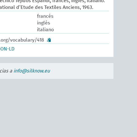
écnico Tejidos Español, francés, inglés, italiano.
ational d’Etude des Textiles Anciens, 1963.
francés
inglés
italiano
.org/vocabulary/418
SON-LD
cias a
info@silknow.eu