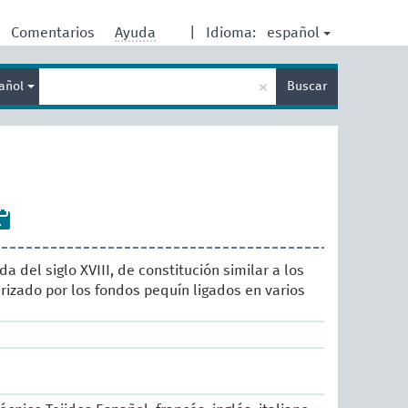
español
Comentarios
Ayuda
|
Idioma:
Enter
×
añol
Buscar
search
term
da del siglo XVIII, de constitución similar a los
rizado por los fondos pequín ligados en varios