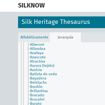
skip
Proceso y producción de textiles
to
SILKNOW
Sericicultura
main
Teñido
content
Tisaje
Bordado
Silk Heritage Thesaurus
Elementos interfuncionales
Tapicería
Técnica de encaje
Técnica de tejido
Alfabéticamente
Jerarquía
Acolchado
Alberoni
Alfombra
Anafaya
Anascote
Atractiva
Aurora (tejido)
Austria
Batista de seda
Bayadera
Belelachs
Bordón
Brillantina
Brocado
Brocatel
Burato