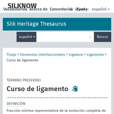
skip
to
SILKNOW
español
Vocabularios
Acerca de
Comentarios
|
Idioma:
Ayuda
main
content
Silk Heritage Thesaurus
Enter
×
español
Buscar
search
term
Tisaje
>
Elementos interfuncionales
>
Ligadura
>
Ligamento
>
Curso de ligamento
TÉRMINO PREFERIDO
Curso de ligamento
DEFINICIÓN
Fracción mínima representativa de la evolución completa de