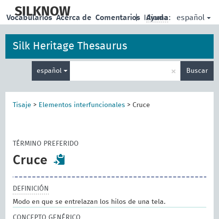
skip
to
SILKNOW
español
Vocabularios
Acerca de
Comentarios
|
Idioma:
Ayuda
main
content
Silk Heritage Thesaurus
Enter
×
español
Buscar
search
term
Tisaje
>
Elementos interfuncionales
>
Cruce
TÉRMINO PREFERIDO
Cruce
DEFINICIÓN
Modo en que se entrelazan los hilos de una tela.
CONCEPTO GENÉRICO