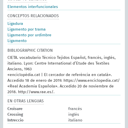
Elementos interfuncionales
CONCEPTOS RELACIONADOS
Ligadura
Ligamento por trama
Ligamento por urdimbre
Ligamento
BIBLIOGRAPHIC CITATION
CIETA. vocabulario Técnico Tejidos Español, francés, inglés,
italiano. Lyon: Centre International d’Etude des Textiles
Anciens, 1963
«enciclopèdia.cat | El cercador de referència en català».
Accedido 18 de enero de 2019. https://www.enciclopedia.cat/
«Real Academia Española». Accedido 20 de noviembre de
2018. http://www.rae.es/.
EN OTRAS LENGUAS
Croisure
francés
Crossing
inglés
Intreccio
italiano